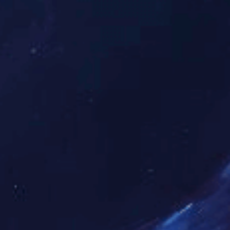
固体电解钽电容器
ID