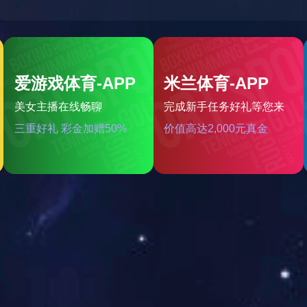
6月1日9点30分，按照国务院安委会办公室《
06
2...
欧亿(中国) 安全生产标识制作、安全元文化墙.
欧亿(中国)产品体积小、质量优、性能稳定、可..
01
查看更多 +
中心