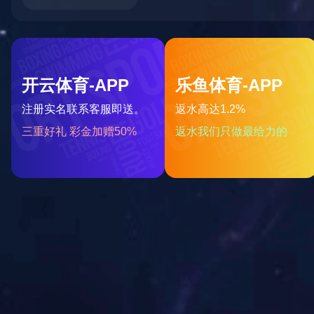
2020-
29
2024-
产品