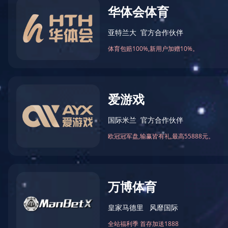
网站
产品
新闻
08
2023-
05