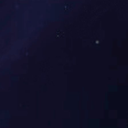
钽混合电容器
THC1
欧亿(中国)产品体积小、质量优、
定...
查看更多 +
官方网页版