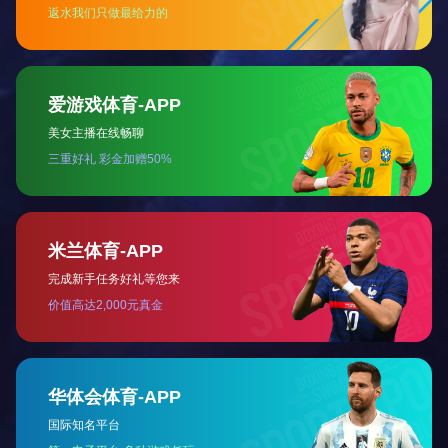
CSE-35-7-Z-A
欧亿(中国)产品体积小、质量优、性能稳定...
查看更多 +
高能钽混合电容器
THC1
欧亿(中国)产品体积小、质量优、性能
稳定...
查看更多 +