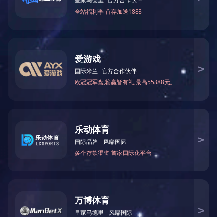
产品中心
超级电容器
高能钽混合电容器
固体电解钽电容器
SUPER
HYBRID
SOLID
片式固体电解质钽电容器
非固体电解质钽电容器
CHIP
ELECTROLYTE
查看更多 +