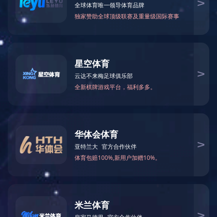
新闻中心
魅力巾帼 花香满溢——宏明日望“三八”妇女节花艺活动
08
欧亿(中国)产品体积小、质量优、性能稳定、可...
2023-03
欧亿(中国)启动2020年“安全生产月”活动
05
6月1日9点30分，按照国务院安委会办公室《关于开
2020-06
展2...
欧亿(中国) 安全生产标识制作、安全元文化墙...
29
欧亿(中国)产品体积小、质量优、性能稳定、可...
2024-01
查看更多 +