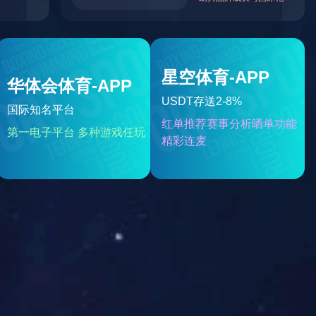
关于开展
..
.