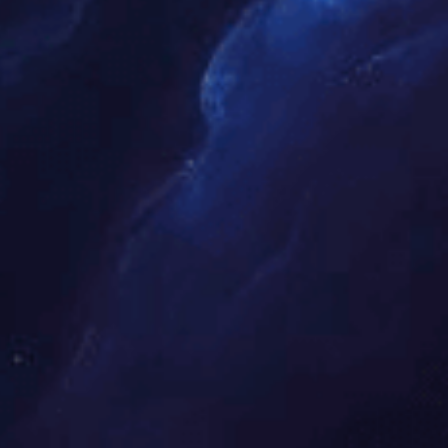
CSE-24-35-Z-A
欧亿(中国)产品体积小、质量优、性能稳定...
CSE-35-7-Z-A
欧亿(中国)产品体积小、质量优、性能稳定...
查看更多 +