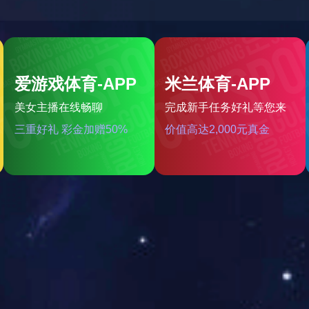
6月1日9点30分，按照国务院安委会办公室《
06
2...
欧亿(中国) 安全生产标识制作、安全元文化墙.
欧亿(中国)产品体积小、质量优、性能稳定、可..
01
查看更多 +
中心