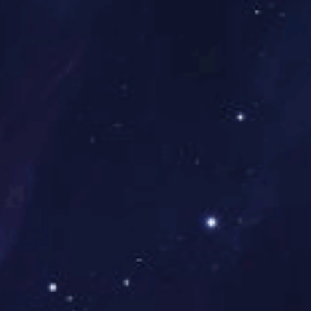
级电容器
高能钽混合电容器
UPER
HYBRID
SOL
片式固体电解质钽电容器
非固体电解质钽电容器
CHIP
ELECTROLYTE