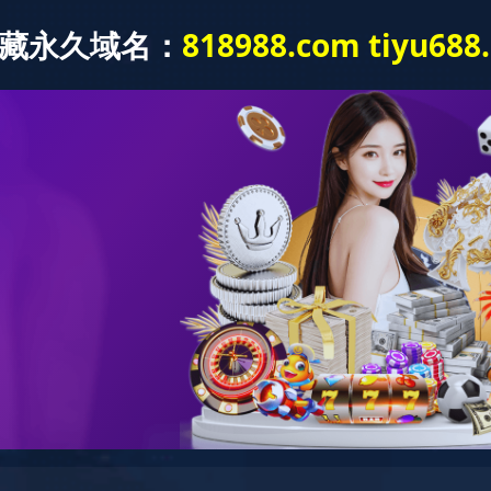
热线电话：
0731-22395088