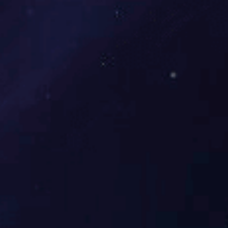
钽混合电容器
THC1
欧亿(中国)产品体积小、质量优、
定...
查看更多 +
官方网页版