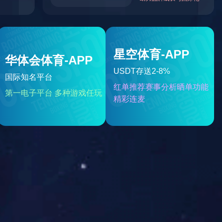
关于开展
..
.