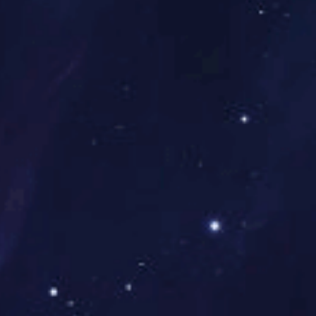
级电容器
高能钽混合电容器
UPER
HYBRID
SOL
片式固体电解质钽电容器
非固体电解质钽电容器
CHIP
ELECTROLYTE