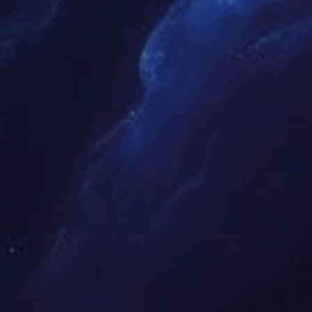
CSE-24-35-Z-A
欧亿(中国)产品体积小、质量优、性能稳定...
CSE-35-7-Z-A
欧亿(中国)产品体积小、质量优、性能稳定...
查看更多 +