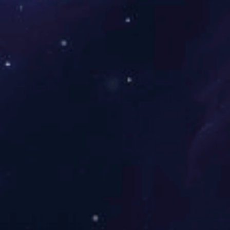
高能
欧亿