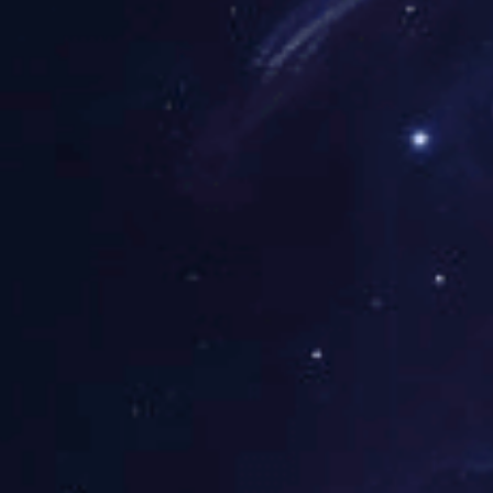
行业
电解电
产品