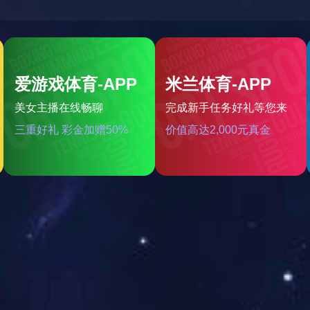
6月1日9点30分，按照国务院安委会办公室《
06
2...
欧亿(中国) 安全生产标识制作、安全元文化墙.
欧亿(中国)产品体积小、质量优、性能稳定、可..
01
查看更多 +
中心