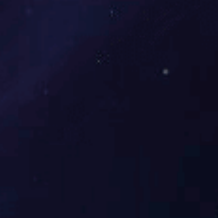
钽混合电容器
THC1
欧亿(中国)产品体积小、质量优、
定...
查看更多 +
官方网页版