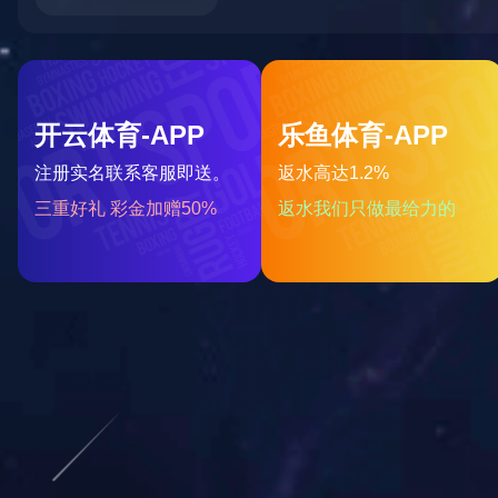
2020-
29
2024-
产品