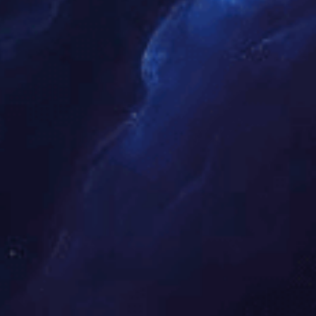
CSE-24-35-Z-A
欧亿(中国)产品体积小、质量优、性能稳定...
CSE-35-7-Z-A
欧亿(中国)产品体积小、质量优、性能稳定...
查看更多 +