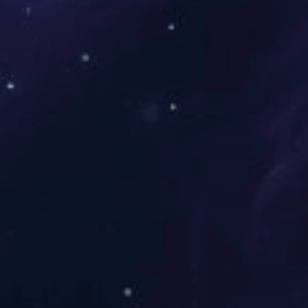
高能
欧亿