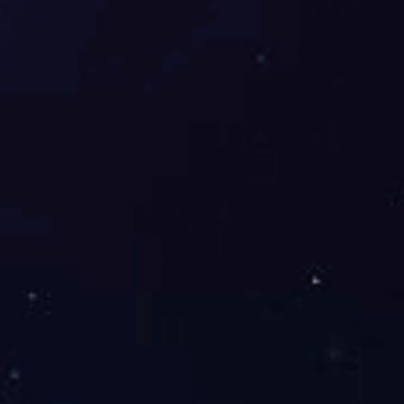
THC1-F
性能稳
欧亿(中国)产品
定...