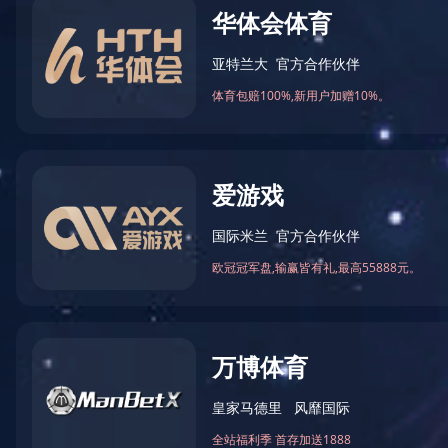
网站
产品
新闻
08
2023-
05