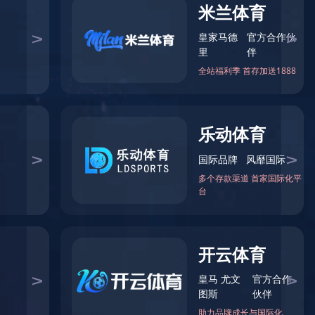
闻中心
系我们
魅力巾帼 花香满溢——宏明日望“三八”妇女节花艺活动
.