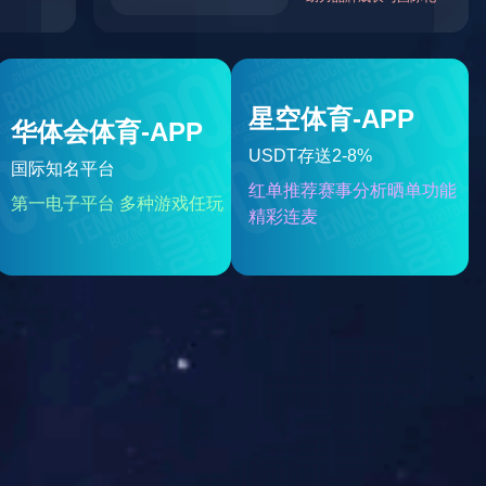
关于开展
..
.