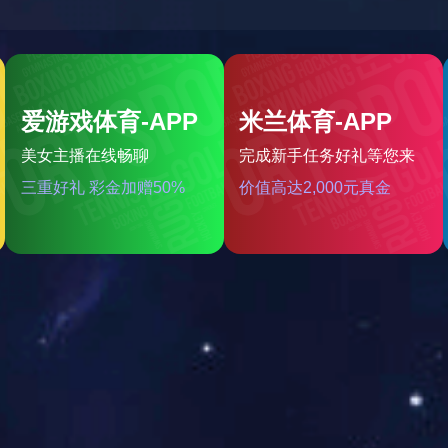
6月1日9点30分，按照国务院安委会办公室《
06
2...
欧亿(中国) 安全生产标识制作、安全元文化墙.
欧亿(中国)产品体积小、质量优、性能稳定、可..
01
查看更多 +
中心