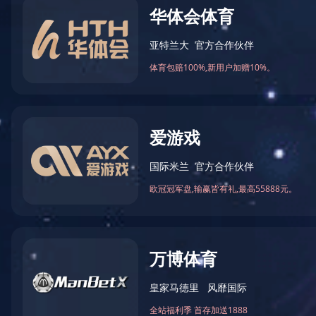
网站
产品
新闻
08
2023-
05