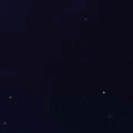
THC1-F
性能稳
欧亿(中国)产品
定...