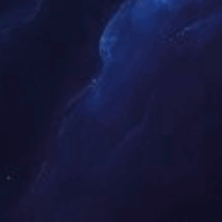
CSE-24-35-Z-A
欧亿(中国)产品体积小、质量优、性能稳定...
CSE-35-7-Z-A
欧亿(中国)产品体积小、质量优、性能稳定...
查看更多 +