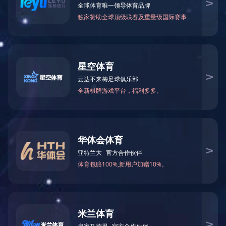
新闻中心
魅力巾帼 花香满溢——宏明日望“三八”妇女节花艺活动
08
欧亿(中国)产品体积小、质量优、性能稳定、可...
2023-03
欧亿(中国)启动2020年“安全生产月”活动
05
6月1日9点30分，按照国务院安委会办公室《关于开
2020-06
展2...
欧亿(中国) 安全生产标识制作、安全元文化墙...
29
欧亿(中国)产品体积小、质量优、性能稳定、可...
2024-01
查看更多 +