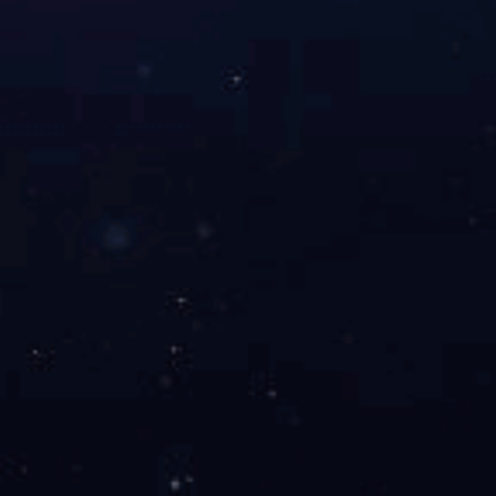
欧亿(中国)
是成都宏明电子股份有限公司（原国营七一
五...
查看更多 +
联系我们
欧亿(中国)
073122395088 （点击立即拨打）
湖南省株洲市天元区仙月环路1669号高科科创园12栋
版权所有 欧亿(中国)
技术支持：
竞网智赢
开云足球
|
九州在线登录官网
|
乐动·官方端网站
|
华体会官方版网站登录
入口
|
星空体育平台官方网站
|
半岛网页版界面
|
乐鱼平台
|
九州官方
|