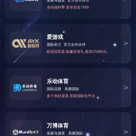
产品中心
超级电容器
高能钽混合电容器
固体电解钽电容器
SUPER
HYBRID
SOLID
片式固体电解质钽电容器
非固体电解质钽电容器
CHIP
ELECTROLYTE
查看更多 +