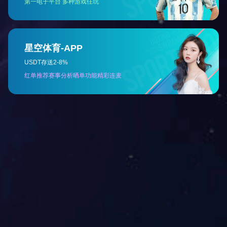
欧亿官方网页版
欧亿(中国)