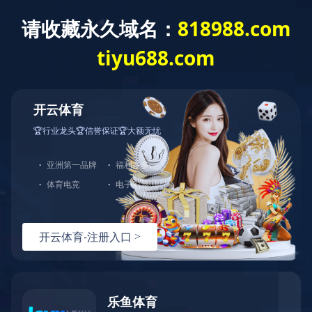
热线电话：
0731-22395088
网站首页
欧亿官方网页版
荣誉资质
新闻中心
产品中心
人才招聘
在线留言
联系我们