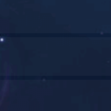
首页
欧亿官方网页版
荣誉资质
新
中心
人才招聘
在线留言
联
中心
欧亿(中国)产品体积小、质量优、性能稳定、可..
03
欧亿(中国)启动2020年“安全生产月”活动