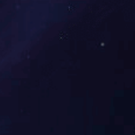
钽混合电容器
THC1
欧亿(中国)产品体积小、质量优、
定...
查看更多 +
官方网页版