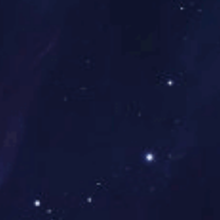
级电容器
高能钽混合电容器
UPER
HYBRID
SOL
片式固体电解质钽电容器
非固体电解质钽电容器
CHIP
ELECTROLYTE