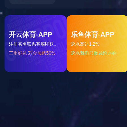
2020-
29
2024-
产品