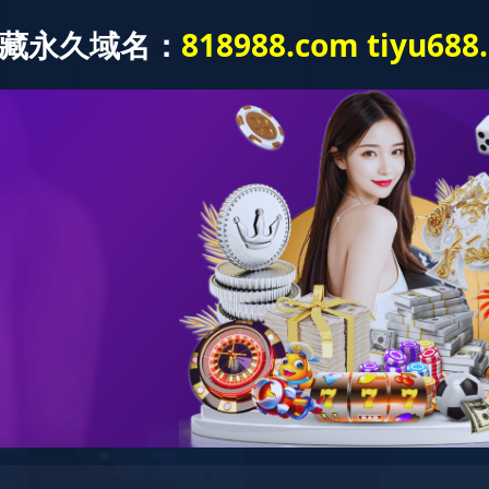
热线电话：
0731-22395088