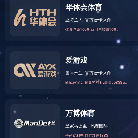
网站
产品
新闻
08
2023-
05